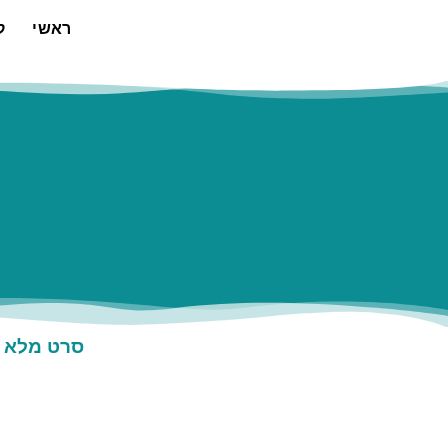
ראשי
ק
סרט מלא ה