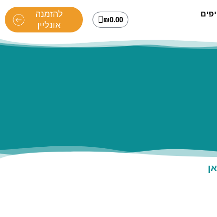
להזמנה
פים
₪
0.00
אונליין
ן