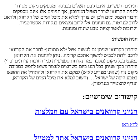
חניונים חופשיים, אינם גובם תשלום בכניסה ומספקים מקום מסודר
לחנית הקרוואן לצורך הטיול המתוכנן, אך חניונים אלו אינם מספקים
חיבור חשמל ומים ולכן יש צורך למלא את מיכל המים של הקרוואן ולדאוג
לרוב לגנרטור. גם חניונים אלו לרוב נמצאים בנקודות אסטרטגיות
וקרובות לאטרקציות טבע שונות ומגוונות.
חניה חופשית:
היתרון בקרוואן שניתן גם לעשות טיול ״לא מתוכנן״ לחבר את הקרוואן
לרכב ולתת לכביש למשוך אתכם קדימה.. ניתן להחנות את הקרוואן
כמעט בכל מקום (מלבד כמה נקודות ספציפיות כמו רחובות עירונים וכד׳)
היתרון בכך שניתן בכל רגע ביום כשרוצים לעצור פשוט לחפש בסביבה
מקום נוח (שאינו מפריע לאיש) למקם את הקרוואן ולהתחיל את החופש
בטבע היפה של ישראל … (חשוב למלא את מיכל המים של הקרוואן,
ועדיף להצטייד בגנרטור).
קישורים שימושיים:
חניוני קרוואנים בישראל עם המלצות
לחץ כאן
חניוני קרוואנים בישראל אתר למטייל