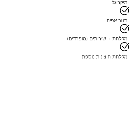
מיקרוגל
תנור אפיה
מקלחת + שירותים (מופרדים)
מקלחת חיצונית נוספת
מערכת בלוטוס
טלויזיה ״32+ נטפליקס
אינטרנט אלחוטי